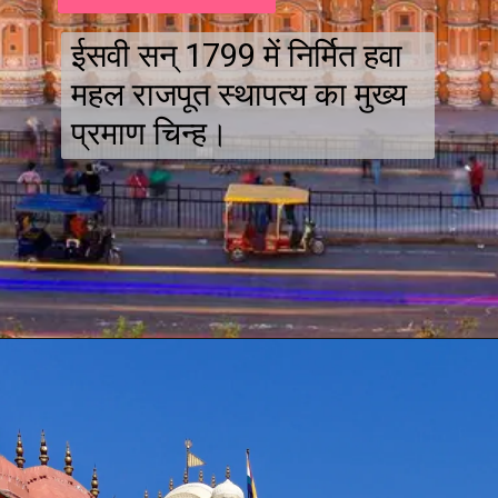
ईसवी सन् 1799 में निर्मित हवा
महल राजपूत स्थापत्य का मुख्य
प्रमाण चिन्ह।
Opening
https://infofresh17.com/rajasthan-land-of-kings-navigating-the-grandeur-of/