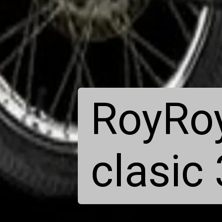
RoyRoy
clasic