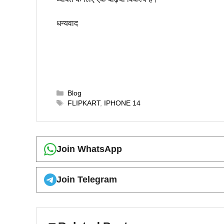
धन्यवाद
Categories
Blog
Tags
FLIPKART
,
IPHONE 14
Join WhatsApp
Join Telegram