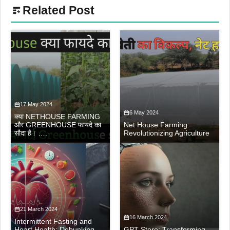
Related Post
17 May 2024
6 May 2024
क्या NETHOUSE FARMING
और GREENHOUSE फायदे का
Net House Farming:
सौदा है। ….
Revolutionizing Agriculture
21 March 2024
16 March 2024
Intermittent Fasting and
Heart Health: Debunking
GPT Store: Transforming