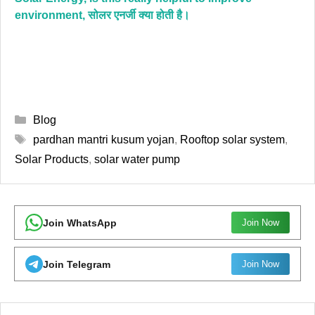
environment, सोलर एनर्जी क्या होती है।
Categories
Blog
Tags
pardhan mantri kusum yojan
,
Rooftop solar system
,
Solar Products
,
solar water pump
Join WhatsApp
Join Now
Join Telegram
Join Now